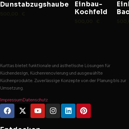
Einbau-
Ein
Dunstabzugshaube
Kochfeld
Ba
500,00
€
500,00
€
500
Kurttas bietet funktionale und ästhetische Lösungen für
Küchendesign, Küchenrenovierung und ausgewählte
Küchenprodukte. Zuverlässige Konzepte von der Planung bis zur
Umsetzung.
Impressum
Datenschutz