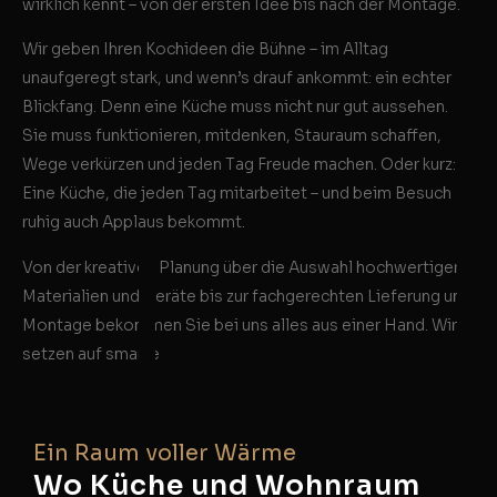
wirklich kennt – von der ersten Idee bis nach der Montage.
Wir geben Ihren Kochideen die Bühne – im Alltag
unaufgeregt stark, und wenn’s drauf ankommt: ein echter
Blickfang. Denn eine Küche muss nicht nur gut aussehen.
Sie muss funktionieren, mitdenken, Stauraum schaffen,
Wege verkürzen und jeden Tag Freude machen. Oder kurz:
Eine Küche, die jeden Tag mitarbeitet – und beim Besuch
ruhig auch Applaus bekommt.
Von der kreativen Planung über die Auswahl hochwertiger
Materialien und Geräte bis zur fachgerechten Lieferung und
Montage bekommen Sie bei uns alles aus einer Hand. Wir
setzen auf smarte
Ein Raum voller Wärme
Ei
Wo Küche und Wohnraum
Ei