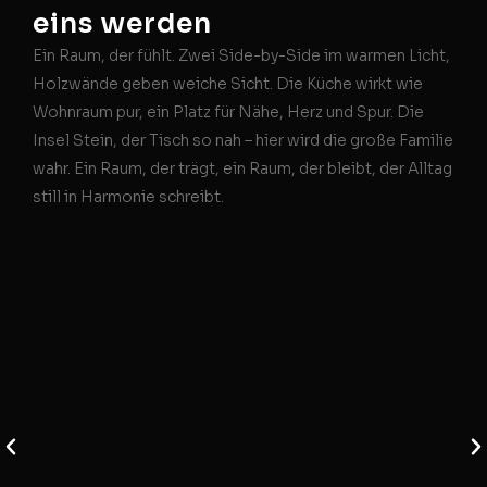
eins werden
Zu
Ein Raum, der fühlt. Zwei Side-by-Side im warmen Licht,
Manc
Holzwände geben weiche Sicht. Die Küche wirkt wie
Wuns
Wohnraum pur, ein Platz für Nähe, Herz und Spur. Die
Warm
Insel Stein, der Tisch so nah – hier wird die große Familie
mode
wahr. Ein Raum, der trägt, ein Raum, der bleibt, der Alltag
einl
still in Harmonie schreibt.
nach
Meis
an d