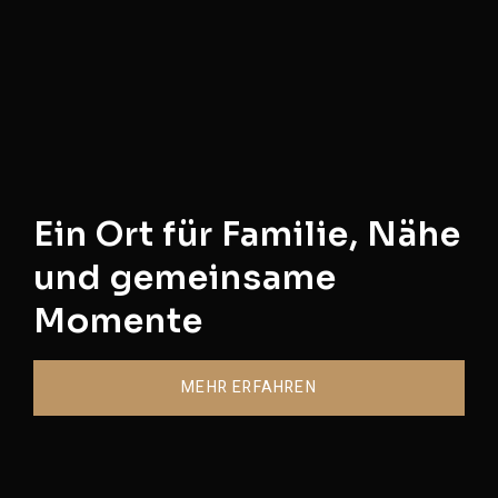
Ein Ort für Familie, Nähe
und gemeinsame
W
Momente
O
G
MEHR ERFAHREN