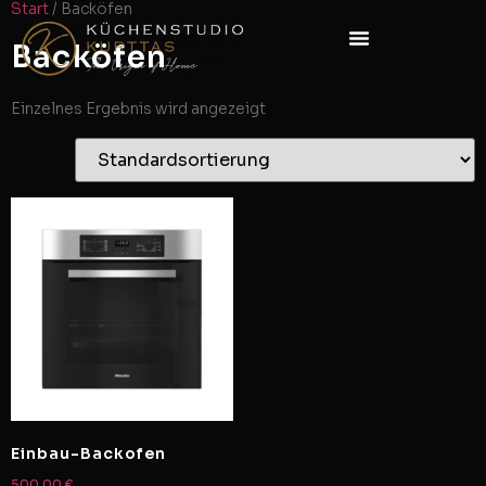
Start
/ Backöfen
Backöfen
Einzelnes Ergebnis wird angezeigt
Einbau-Backofen
500,00
€