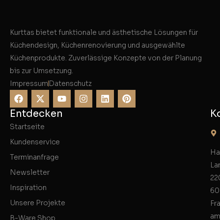
Kurttas bietet funktionale und ästhetische Lösungen für
Küchendesign, Küchenrenovierung und ausgewählte
Küchenprodukte. Zuverlässige Konzepte von der Planung
bis zur Umsetzung.
Impressum
Datenschutz
Entdecken
K
Startseite
Kundenservice
Ha
Terminanfrage
La
Newsletter
22
Inspiration
60
Unsere Projekte
Fr
am
B-Ware Shop