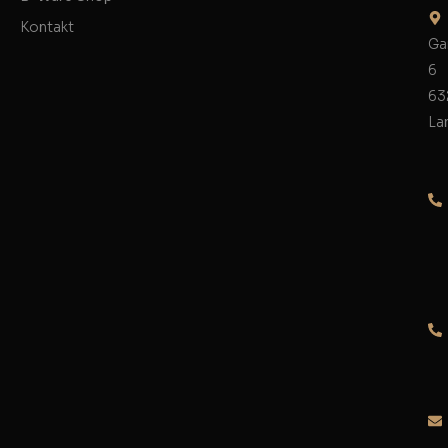
Kontakt
Ga
6
63
La