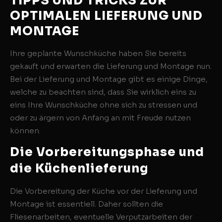
TIPPS UND TRICKS ZUR
OPTIMALEN LIEFERUNG UND
MONTAGE
Ihre geplante Wunschküche haben Sie bereits
gekauft und erwarten die Lieferung und Montage nun.
Bei der Lieferung und Montage gibt es einige Dinge,
welche zu beachten sind, dass Sie wirklich eins zu
eins Ihre Wunschküche ohne sich zu stressen und
oder zu ärgern von Anfang an mit Freude nutzen
können.
Die Vorbereitungsphase und
die Küchenlieferung
Die Vorbereitung der Küche vor der Lieferung und
Montage ist essentiell. Daher sollten die
Fliesenarbeiten, eventuelle Verputzarbeiten der