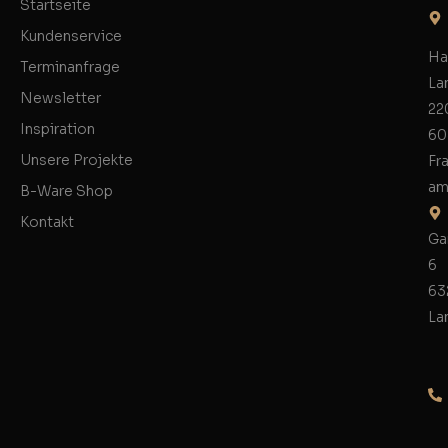
Startseite
Kundenservice
Ha
Terminanfrage
La
Newsletter
22
Inspiration
60
Unsere Projekte
Fr
am
B-Ware Shop
Kontakt
Ga
6
63
La