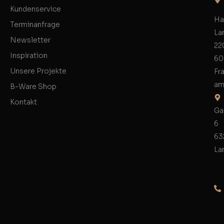
Kundenservice
Ha
Terminanfrage
La
Newsletter
22
Inspiration
60
Unsere Projekte
Fr
am
B-Ware Shop
Kontakt
Ga
6
63
La