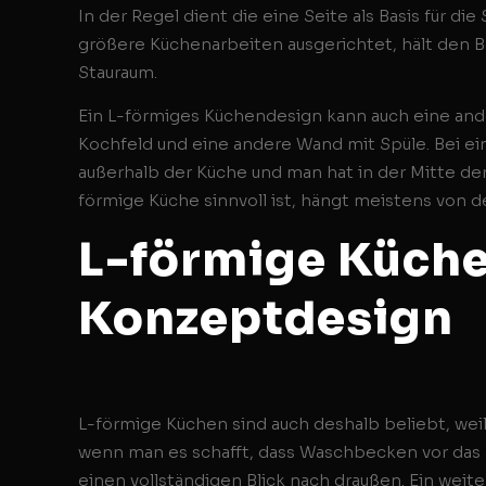
In der Regel dient die eine Seite als Basis für di
größere Küchenarbeiten ausgerichtet, hält den B
Stauraum.
Ein L-förmiges Küchendesign kann auch eine an
Kochfeld und eine andere Wand mit Spüle. Bei ei
außerhalb der Küche und man hat in der Mitte de
förmige Küche sinnvoll ist, hängt meistens von de
L-förmige Küchen
Konzeptdesign
L-förmige Küchen sind auch deshalb beliebt, weil 
wenn man es schafft, dass Waschbecken vor das Fe
einen vollständigen Blick nach draußen. Ein weite