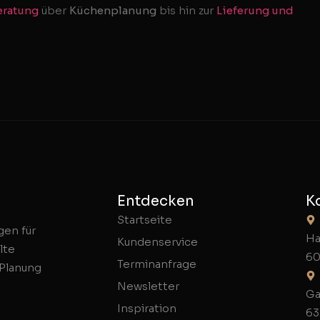
ratung
über
Küchenplanung
bis hin zur
Lieferung und
Entdecken
K
Startseite
gen für
Ha
Kundenservice
lte
60
Terminanfrage
 Planung
Newsletter
Ga
Inspiration
63