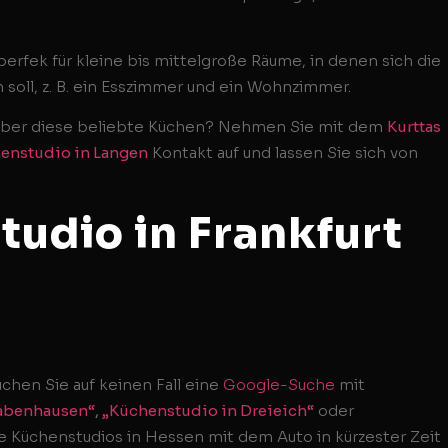
erfek für kleine bis mittelgroße Räume, in denen sich die
 soll, z. B. ein Esszimmer und ein Wohnzimmer.
 über diese beliebte Küchen? Nehmen Sie mit dem
Kurttas
henstudio in Langen
Kontakt auf und lassen Sie sich von
tudio in Frankfurt
hen Sie auf keinen Fall eine
Google-Suche
mit
Babenhausen“
,
„Küchenstudio in Dreieich“
oder
e Küchenstudios in Hessen mit dem Auto in kürzester Zeit