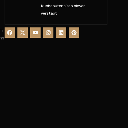
Küchenutensilien clever
verstaut
em
ns