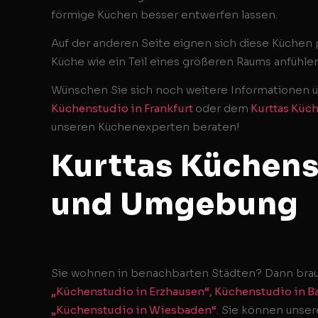
förmige Küchen besser entwerfen lassen.
Auf der anderen Seite eignen sich diese Küchen p
Küche wie ein Teil eines größeren Raums anfühlen
Wünschen Sie sich noch weitere Informationen
Küchenstudio in Frankfurt
oder dem
Kurttas Küc
unseren Küchenexperten beraten!
Kurttas Küchens
und Umgebung
Sie wohnen in benachbarten Städten? Dann brauc
„Küchenstudio in Erzhausen“
,
Küchenstudio in 
„Küchenstudio in Wiesbaden“
. Sie können unser