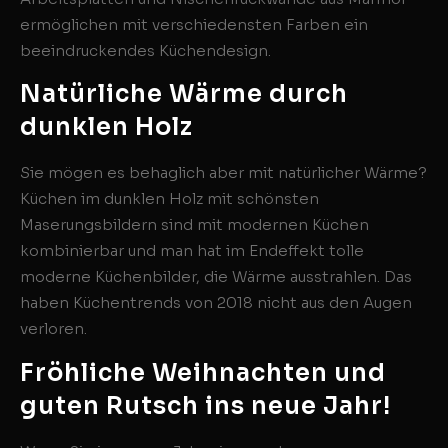
ermöglichen mit verschiedensten Farben ein
beeindruckendes Küchendesign.
Natürliche Wärme durch
dunklen Holz
Sie mögen es behaglich aber mit natürlicher Wärme?
Küchen im dunklen Holz mit schönsten
Maserungsbildern sind mit modernen Küchen
kombinierbar und man hat im Endeffekt tolle
moderne Küchenbilder, die Wärme ausstrahlen. Das
haben Küchentrends von 2018 nicht aus den Augen
verloren.
Fröhliche Weihnachten und
guten Rutsch ins neue Jahr!