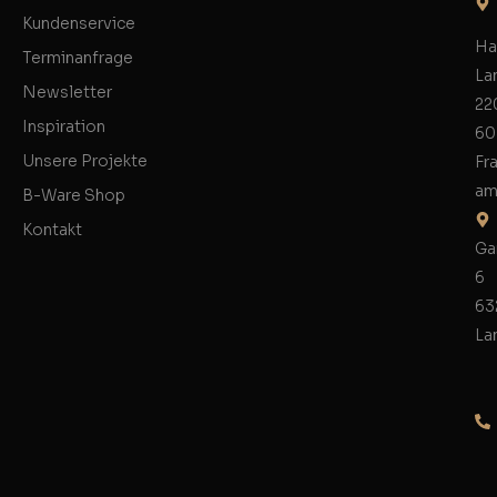
Kundenservice
Ha
Terminanfrage
La
Newsletter
22
Inspiration
60
Unsere Projekte
Fr
am
B-Ware Shop
Kontakt
Ga
6
63
La