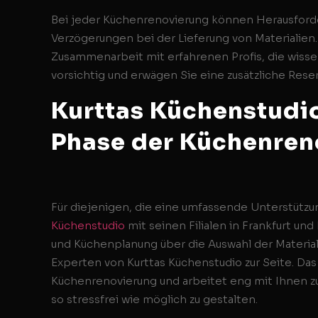
Bei jeder Küchenrenovierung können Herausforde
Verzögerungen bei der Lieferung von Materialien.
Zusammenarbeit mit erfahrenen Profis, die wissen,
vorsichtig und erwägen Sie eine zusätzliche Res
Kurttas Küchenstudio 
Phase der Küchenren
Für diejenigen, die eine umfassende Unterstützu
Küchenstudio
mit seinen Filialen in Frankfurt un
und Küchenplanung über die Auswahl der Materiali
Experten von Kurttas Küchenstudio zur Seite. Da
Küchenrenovierung und arbeitet eng mit Ihnen zu
so stressfrei wie möglich zu gestalten.