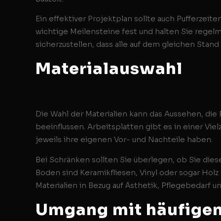
Ein effektiver Projektplan sollte auch Pufferzei
wichtige Meilensteine fest und halten Sie rege
sicherzustellen, dass alle auf dem gleichen Stand 
Materialauswahl
Die Wahl der Materialien kann das Aussehen, die 
beeinflussen. Arbeitsplatten gibt es in einer Viel
jeweils ihre eigenen Vor- und Nachteile haben.
Bei Schränken sollten Sie überlegen, ob Sie dies
Boden sind Keramikfliesen, Vinyl oder sogar Hol
Materialien in Bezug auf Ästhetik, Pflegebedarf 
Umgang mit häufige