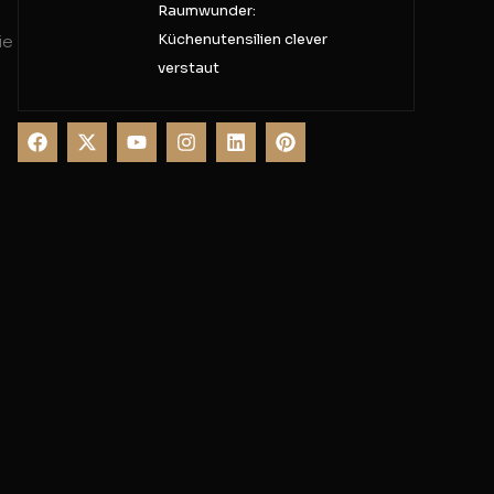
Raumwunder:
Küchenutensilien clever
ie
verstaut
n