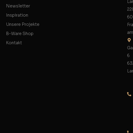
La
Newsletter
22
Inspiration
60
Unsere Projekte
Fr
am
B-Ware Shop
Kontakt
Ga
6
63
La