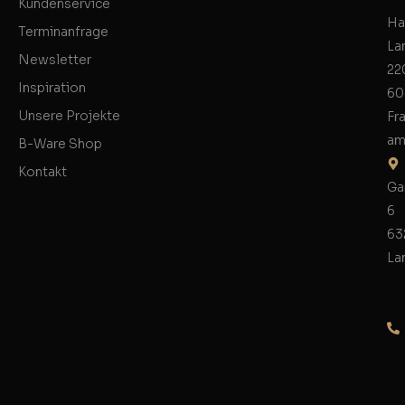
Kundenservice
Ha
Terminanfrage
La
Newsletter
22
Inspiration
60
Unsere Projekte
Fr
am
B-Ware Shop
Kontakt
Ga
6
63
La