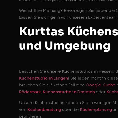
Wie ist Ihre Meinung? Bevorzugen Sie lieber die
Lassen Sie sich gern von unserem Expertentea
Kurttas Küchens
und Umgebung
Besuchen Sie unsere
Küchenstudios in Hessen
, 
Küchenstudio in Langen
! Sie leben nicht in di
brauchen Sie auf keinen Fall eine
Google-Suche
Rödermark
,
Küchenstudio in Dreieich
oder
Küche
Unsere Küchenstudios können Sie in wenigen Mi
von
Küchenberatung
über die
Küchenplanung
u
profitieren.