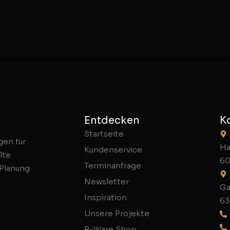
Entdecken
K
Startseite
gen für
Ha
Kundenservice
lte
60
Terminanfrage
 Planung
Newsletter
Ga
Inspiration
63
Unsere Projekte
B-Ware Shop