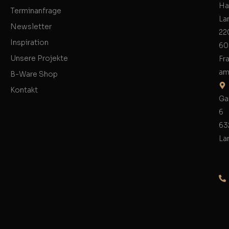
Ha
Terminanfrage
La
Newsletter
22
Inspiration
60
Unsere Projekte
Fr
am
B-Ware Shop
Kontakt
Ga
6
63
La