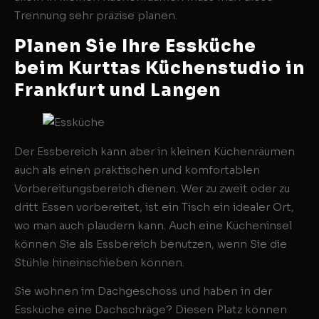
Trennung sehr präzise planen.
Planen Sie Ihre Essküche
beim Kurttas Küchenstudio in
Frankfurt und Langen
Der Essbereich kann aber in kleinen Küchenräumen
auch als einen praktischen und komfortablen
Vorbereitungsbereich dienen. Wer zu zweit oder zu
dritt Essen vorbereitet, ist ein Tisch ein idealer Ort,
wo man auch plaudern kann. Auch eine Kücheninsel
können Sie als Essbereich benutzen, wenn Sie die
Stühle hineinschieben können.
Sie wohnen im Dachgeschoss und haben in der
Essküche eine Dachschräge? Diesen Platz können