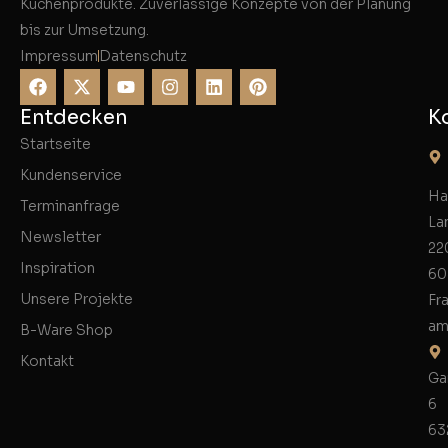
Küchenprodukte. Zuverlässige Konzepte von der Planung
bis zur Umsetzung.
Impressum
Datenschutz
Entdecken
K
Startseite
Kundenservice
Ha
Terminanfrage
La
Newsletter
22
Inspiration
60
Unsere Projekte
Fr
am
B-Ware Shop
Kontakt
Ga
6
63