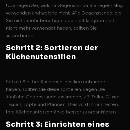
Überlegen Sie, welche Gegenstände Sie regelmäßig
verwenden und welche nicht. Alle Gegenstände, die
Sie nicht mehr benötigen oder seit längerer Zeit
nicht mehr verwendet haben, sollten Sie
aussortieren.
Schritt 2: Sortieren der
Küchenutensilien
Sobald Sie Ihre Küchenuntensilien entrümpelt
haben, sollten Sie diese sortieren. Legen Sie
ähnliche Gegenstände zusammen, z.B. Teller, Gläser,
Tassen, Töpfe und Pfannen. Dies wird Ihnen helfen,
Ihre Küchenunterschränke besser zu organisieren.
Schritt 3: Einrichten eines