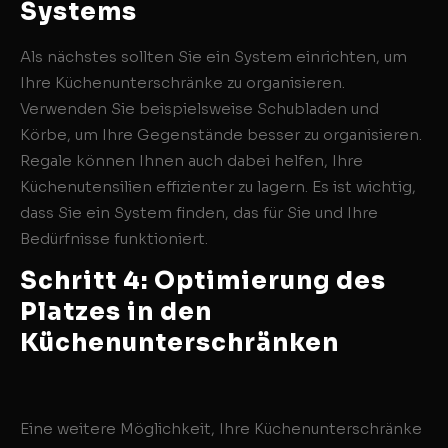
Systems
Als nächstes sollten Sie ein System einrichten, um
Ihre Küchenunterschränke zu organisieren.
Verwenden Sie beispielsweise Schubladen und
Körbe, um Ihre Gegenstände besser zu organisieren.
Regale können Ihnen auch dabei helfen, Ihre
Küchenutensilien effizienter zu lagern. Es ist wichtig,
dass Sie ein System finden, das für Sie und Ihre
Bedürfnisse funktioniert.
Schritt 4: Optimierung des
Platzes in den
Küchenunterschränken
Eine weitere Möglichkeit, Ihre Küchenunterschränke