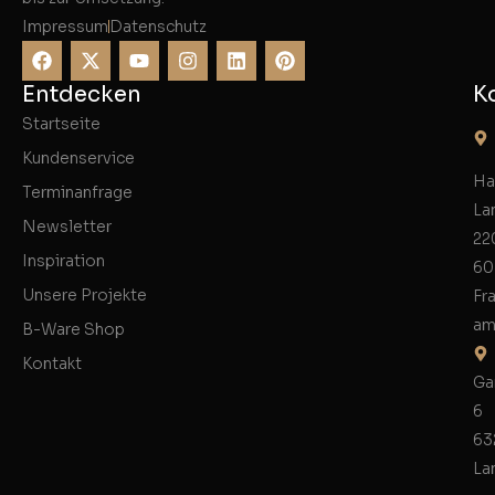
Impressum
Datenschutz
Entdecken
K
Startseite
Kundenservice
Ha
Terminanfrage
La
Newsletter
22
Inspiration
60
Unsere Projekte
Fr
am
B-Ware Shop
Kontakt
Ga
6
63
La