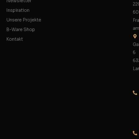
Newsletter
22
Inspiration
60
Unsere Projekte
Fr
am
B-Ware Shop
Kontakt
Ga
6
63
La