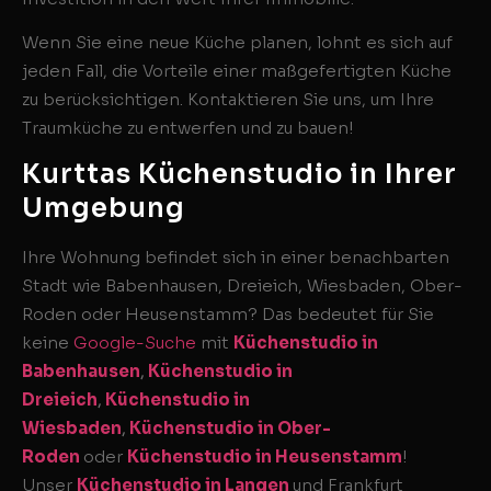
Wenn Sie eine neue Küche planen, lohnt es sich auf
jeden Fall, die Vorteile einer maßgefertigten Küche
zu berücksichtigen. Kontaktieren Sie uns, um Ihre
Traumküche zu entwerfen und zu bauen!
Kurttas Küchenstudio in Ihrer
Umgebung
Ihre Wohnung befindet sich in einer benachbarten
Stadt wie Babenhausen, Dreieich, Wiesbaden, Ober-
Roden oder Heusenstamm? Das bedeutet für Sie
keine
Google-Suche
mit
Küchenstudio in
Babenhausen
,
Küchenstudio in
Dreieich
,
Küchenstudio in
Wiesbaden
,
Küchenstudio in Ober-
Roden
oder
Küchenstudio in Heusenstamm
!
Unser
Küchenstudio in Langen
und Frankfurt