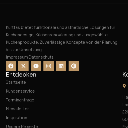
Kurttas bietet funktionale und ästhetische Lösungen für
Küchendesign, Küchenrenovierung und ausgewählte
Küchenprodukte. Zuverlässige Konzepte von der Planung
bis zur Umsetzung.
Impressum
Datenschutz
Entdecken
K
Startseite
Kundenservice
Ha
Terminanfrage
La
Newsletter
22
Inspiration
60
Unsere Projekte
Fr