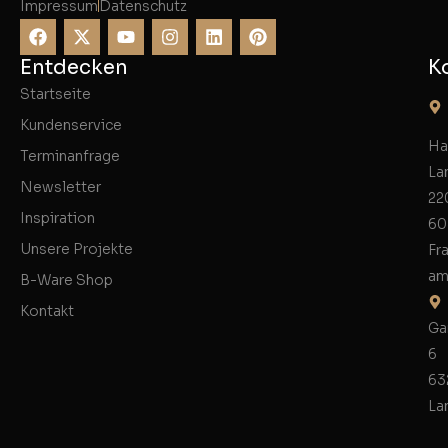
Impressum
Datenschutz
Entdecken
K
Startseite
Kundenservice
Ha
Terminanfrage
La
Newsletter
22
Inspiration
60
Unsere Projekte
Fr
am
B-Ware Shop
Kontakt
Ga
6
63
La