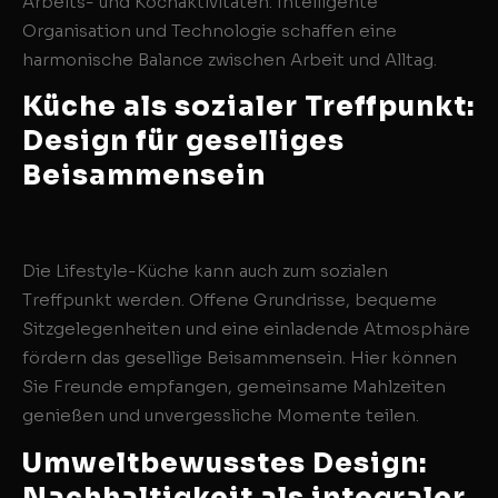
Arbeits- und Kochaktivitäten. Intelligente
Organisation und Technologie schaffen eine
harmonische Balance zwischen Arbeit und Alltag.
Küche als sozialer Treffpunkt:
Design für geselliges
Beisammensein
Die Lifestyle-Küche kann auch zum sozialen
Treffpunkt werden. Offene Grundrisse, bequeme
Sitzgelegenheiten und eine einladende Atmosphäre
fördern das gesellige Beisammensein. Hier können
Sie Freunde empfangen, gemeinsame Mahlzeiten
genießen und unvergessliche Momente teilen.
Umweltbewusstes Design:
Nachhaltigkeit als integraler