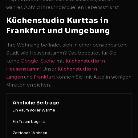
wahres Abbild Ihres individuellen Lebensstils ist.
Küchenstudio Kurttas in
Frankfurt und Umgebung
Ihre Wohnung befindet sich in einer benachbarten
Stadt wie Heusenstamm? Das bedeutet für Sie
keine
Google-Suche
mit
Küchenstudio in
Heusenstamm
!
Unser
Küchenstudio in
Langen
und
Frankfurt
können Sie mit Auto in wenigen
Minuten erreichen.
Ähnliche Beiträge
Ein Raum voller Wärme
Ein Traum beginnt
Zeitloses Wohnen