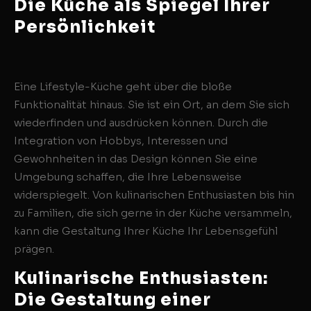
Die Küche als Spiegel Ihrer
Persönlichkeit
Eine Lifestyle-Küche geht über die bloße
Funktionalität hinaus. Sie ist ein Ort, an dem Sie sich
wiederfinden und ausdrücken können. Durch die
Integration von Hobbys, Interessen und
Gewohnheiten in das Design können Sie eine
Umgebung schaffen, die Ihre Lebensweise
widerspiegelt. Von kulinarischen Enthusiasten bis hin
zu Familien, die sich gerne in der Küche versammeln,
kann die Gestaltung Ihrer Küche Ihr Lebensgefühl
prägen.
Kulinarische Enthusiasten:
Die Gestaltung einer