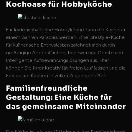
Kochoase für Hobbyköche
Für leidenschaftliche Hobbyköche kann die Küche zu
einem wahren Paradies werden. Eine Lifestyle-Küche
für kulinarische Enthusiasten zeichnet sich durch
großzügige Arbeitsflächen, hochwertige Geräte und
intelligente Aufbewahrungslösungen aus. Hier
können Sie Ihrer Kreativität freien Lauf lassen und die
Freude am Kochen in vollen Zügen genießen.
Familienfreundliche
Gestaltung: Eine Küche für
das gemeinsame Miteinander
Die Küche ist oft der Mittelpunkt des Familienlebens.