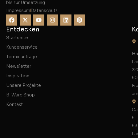
bis zur Umsetzung.
Impressum
Datenschutz
Entdecken
K
Startseite
Kundenservice
Ha
Terminanfrage
La
Newsletter
22
Inspiration
60
Unsere Projekte
Fr
am
B-Ware Shop
Kontakt
Ga
6
63
La