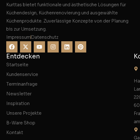
Kurttas bietet funktionale und ästhetische Lösungen für
Küchendesign, Küchenrenovierung und ausgewählte
Küchenprodukte. Zuverlässige Konzepte von der Planung
bis zur Umsetzung.
Impressum
Datenschutz
Entdecken
K
Startseite
Kundenservice
Ha
Terminanfrage
La
Newsletter
22
Inspiration
60
Unsere Projekte
Fr
am
B-Ware Shop
Kontakt
Ga