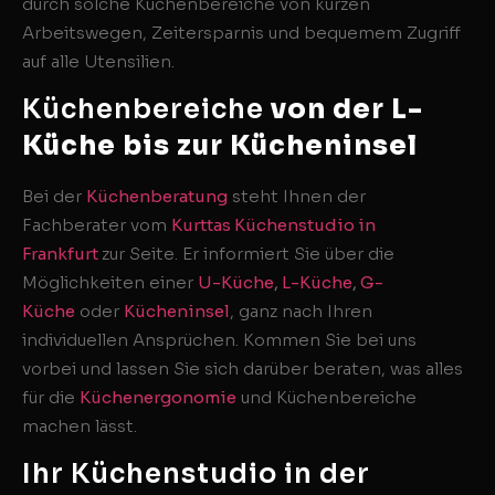
durch solche Küchenbereiche von kurzen
Arbeitswegen, Zeitersparnis und bequemem Zugriff
auf alle Utensilien.
Küchenbereiche
von der L-
Küche bis zur Kücheninsel
Bei der
Küchenberatung
steht Ihnen der
Fachberater vom
Kurttas Küchenstudio in
Frankfurt
zur Seite. Er informiert Sie über die
Möglichkeiten einer
U-Küche
,
L-Küche
,
G-
Küche
oder
Kücheninsel
, ganz nach Ihren
individuellen Ansprüchen. Kommen Sie bei uns
vorbei und lassen Sie sich darüber beraten, was alles
für die
Küchenergonomie
und Küchenbereiche
machen lässt.
Ihr Küchenstudio in der