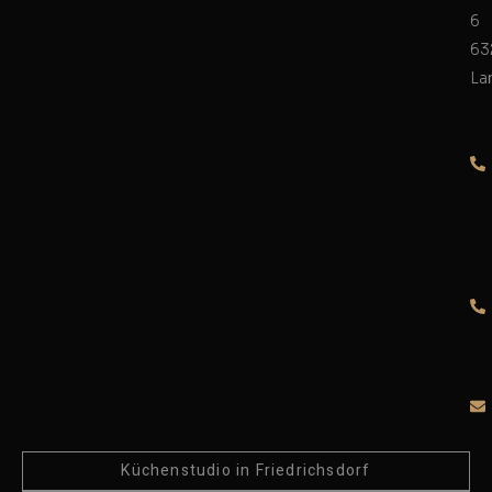
6
63
La
Küchenstudio in Friedrichsdorf