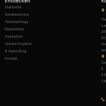
Entdecken
K
Startseite
Kundenservice
Ha
Terminanfrage
La
Newsletter
22
Inspiration
60
Unsere Projekte
Fr
am
B-Ware Shop
Kontakt
Ga
6
63
La