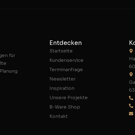
Entdecken
K
Startseite
gen für
Ha
Kundenservice
lte
60
Terminanfrage
 Planung
Newsletter
Ga
Inspiration
63
Unsere Projekte
B-Ware Shop
Kontakt