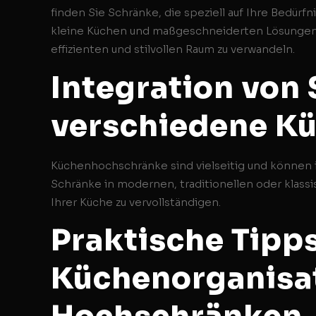
finden Sie Schränke, die speziell auf Ihre Bedür
kleine Küchen und maßgeschneiderten Lösungen f
effizienten und stilvollen Raum zu verwandeln.
Integration von
verschiedene Kü
Küchenhochschränke sind vielseitig und können i
Schränke in modernen, traditionellen oder klas
Ihrer Küche zu vervollständigen.
Praktische Tipps
Küchenorganisa