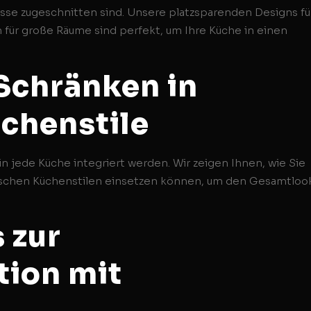
fnisse zugeschnitten sind. Unsere platzsparenden Designs fü
ür große Räume sind perfekt, um Ihre Küche in einen
 Schränken in
chenstile
n jede Küche integriert werden. Wir zeigen Ihnen, wie Sie
sischen Küchenstilen einsetzen können, um den Gesamtloo
 zur
tion mit