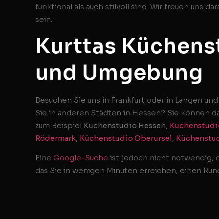
funktional als auch stilvoll sind. Wir freuen uns d
sein.
Kurttas Küchenst
und Umgebung
Besuchen Sie uns in Frankfurt oder in Langen und
Sie in anderen Städten in Hessen? Sie können da
zum Beispiel
Küchenstudio Hessen
,
Küchenstudi
Rödermark
,
Küchenstudio Oberursel
,
Küchenstu
Eine
Google-Suche
ist jedoch nicht notwendig, d
das Sie in wenigen Minuten erreichen, einen Ru