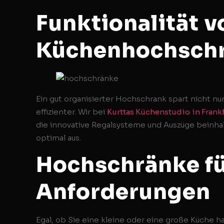
Funktionalität v
Küchenhochsch
Ein gut organisierter Hochschrank spart nicht n
effizienter. Wir bei
Kurttas Küchenstudio
in Frank
die innovative Regalsysteme und Auszüge beinh
optimal aus.
Hochschränke fü
Anforderungen
Egal, ob Sie eine kleine oder eine große Küche h