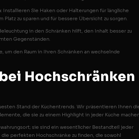
:
Installieren Sie Haken oder Halterungen für längliche
latz zu sparen und für bessere Übersicht zu sorgen.
eleuchtung in den Schränken hilft, den Inhalt besser zu
immten Gegenständen.
le, um den Raum in Ihren Schränken an wechselnde
 bei Hochschränken
uesten Stand der Küchentrends. Wir präsentieren Ihnen di
emente, die sie zu einem Highlight in jeder Küche machen
ahrungsort; sie sind ein wesentlicher Bestandteil jeder
, die perfekten Hochschränke zu finden, die sowohl