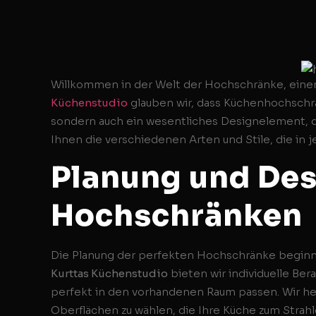
Willkommen in der Welt der Hochschränke, eine
Küchenstudio
glauben wir, dass Küchenhochschrä
sondern auch ein wesentliches Designelement, das 
Ihnen die verschiedenen Arten und Stile, die in 
Planung und Des
Hochschränken
Die Planung der perfekten Hochschränke beginnt
Kurttas Küchenstudio
bieten wir individuelle Be
perfekt in den vorhandenen Raum passen. Wir hel
Oberflächen zu wählen, die Ihre Küche zum Strahl