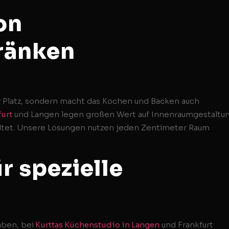
on
ränken
ur Platz, sondern macht das Kochen und Backen auch
furt
und Langen legen großen Wert auf Innenraumgestaltun
altet. Unsere Lösungen nutzen jeden Zentimeter Raum
r spezielle
aben, bei
Kurttas Küchenstudio in Langen
und Frankfurt