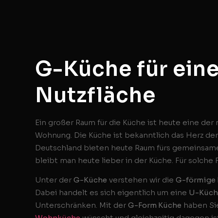
G-Küche für ein
Nutzfläche
Ein großer Raum für die Küche ist heute eine d
Wohnung. Die Küche ist bekanntlich das Herz der
Deutschland bieten heute Raum fürs gemeinsame
bleibt man heute lieber in der Küche. Für solche 
Unter der
G-Küche
verstehen wir die
G-förmige
Dabei handelt es sich eigentlich um eine
U-Küch
Unterschränken. Mit der
G-Form Küche
haben Sie
Wohnküche
wünscht und gleichzeitig dagegen is