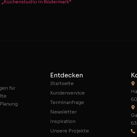
r
„Küchenstudio in Rödermark“
.
Entdecken
K
Startseite
gen für
Ha
Kundenservice
lte
60
Terminanfrage
 Planung
Newsletter
Ga
Inspiration
63
Unsere Projekte