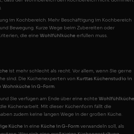
.
ung im Kochbereich. Mehr Beschäftigung im Kochbereich
um und Bewegung. Kurze Wege beim Zubereiten oder
riterien, die eine
Wohlfühlküche
erfüllen muss.
che
ist mehr schlecht als recht. Vor allem, wenn Sie gerne
üche sind. Die Küchenexperten von
Kurttas Küchenstudio in
e
Wohnküche in G-Form
.
 und Sie verfügen am Ende über eine echte
Wohlfühlküch
ie Küchenarbeit. Mit dieser Küchenform fällt die
e haben zudem keine langen Wege in der großen Küche.
ige Küche
in eine
Küche in G-Form
verwandeln soll, als
benutzen. Wer sich eine großzügige Küchengestaltung