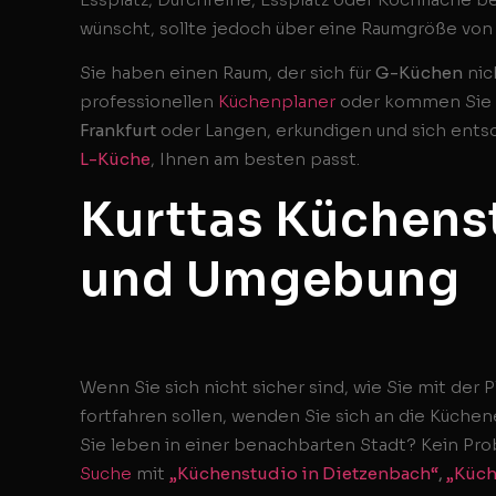
wünscht, sollte jedoch über eine Raumgröße von
Sie haben einen Raum, der sich für
G-Küchen
nic
professionellen
Küchenplaner
oder kommen Sie e
Frankfurt
oder Langen, erkundigen und sich ents
L-Küche
, Ihnen am besten passt.
Kurttas Küchenst
und Umgebung
Wenn Sie sich nicht sicher sind, wie Sie mit de
fortfahren sollen, wenden Sie sich an die Küch
Sie leben in einer benachbarten Stadt? Kein Pro
Suche
mit
„Küchenstudio in Dietzenbach“
,
„Küch