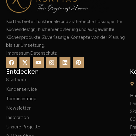
Kurttas bietet funktionale und ästhetische Lösungen für
Küchendesign, Küchenrenovierung und ausgewählte
Küchenprodukte. Zuverlässige Konzepte von der Planung
bis zur Umsetzung.
Impressum
Datenschutz
Entdecken
K
Startseite
Kundenservice
Ha
Terminanfrage
La
Newsletter
22
Inspiration
60
Unsere Projekte
Fr
am