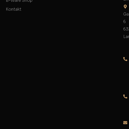
B-Ware Shop
Kontakt
Ga
6
63
La